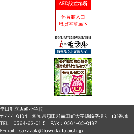
AED設置場所
体育館入口
職員室前廊下
幸田町立坂崎小学校
〒444ｰ0104 愛知県額田郡幸田町大字坂崎字揚り山31番地
TEL：0564-62-0115 FAX：0564-62-0197
E-mail：sakazaki@town.kota.aichi.jp