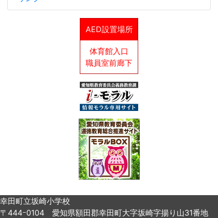
AED設置場所
体育館入口
職員室前廊下
幸田町立坂崎小学校
〒444ｰ0104 愛知県額田郡幸田町大字坂崎字揚り山31番地