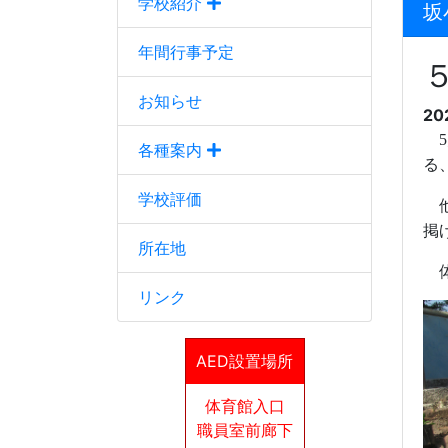
学校紹介
坂
年間行事予定
お知らせ
20
5
各種案内
る
学校評価
他
掲
所在地
体
リンク
AED設置場所
体育館入口
職員室前廊下