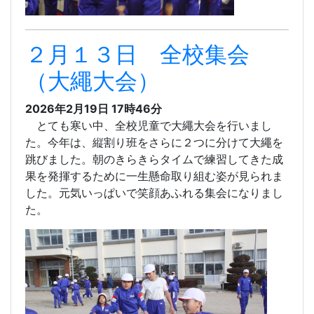
２月１３日 全校集会
（大繩大会）
2026年2月19日 17時46分
とても寒い中、全校児童で大繩大会を行いまし
た。今年は、縦割り班をさらに２つに分けて大繩を
跳びました。朝のきらきらタイムで練習してきた成
果を発揮するために一生懸命取り組む姿が見られま
した。元気いっぱいで笑顔あふれる集会になりまし
た。