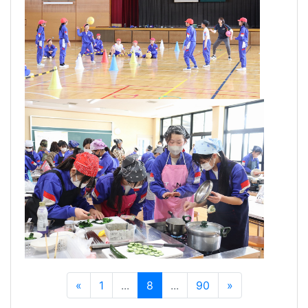
«
1
...
8
...
90
»